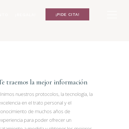
¡PIDE CITA!
NTO
¡REGALA!
Te traemos la mejor información
nimos nuestros protocolos, la tecnología, la
xcelencia en el trato personal y el
conocimiento de muchos años de
experiencia para poder ofrecer un
tratamiento a medida y obtener los mejores