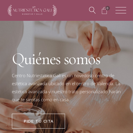
0
Quiénes somos
Centro Nutriestética Gali es un novedoso centro de
estética avanzada ubicado en el centro de Valencia. La
estética avanzada y nuestro trato personalizado harán
que te sientas como en casa.
PIDE TU CITA