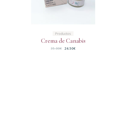
Productos
Crema de Canabis
35.00
€
24.50
€
El
El
precio
precio
original
actual
era:
es:
35.00€.
24.50€.